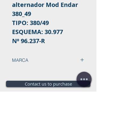
alternador Mod Endar
380_49
TIPO: 380/49
ESQUEMA: 30.977
Nº 96.237-R
MARCA
ENDAR
Contact us to purchase
Do you need a budget?
Free